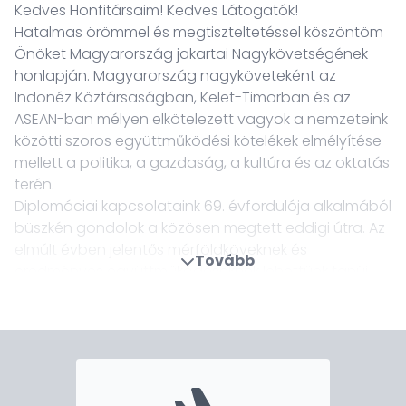
Kedves Honfitársaim! Kedves Látogatók!
Hatalmas örömmel és megtiszteltetéssel köszöntöm
Önöket Magyarország jakartai Nagykövetségének
honlapján. Magyarország nagyköveteként az
Indonéz Köztársaságban, Kelet-Timorban és az
ASEAN-ban mélyen elkötelezett vagyok a nemzeteink
közötti szoros együttműködési kötelékek elmélyítése
mellett a politika, a gazdaság, a kultúra és az oktatás
terén.
Diplomáciai kapcsolataink 69. évfordulója alkalmából
büszkén gondolok a közösen megtett eddigi útra. Az
elmúlt évben jelentős mérföldköveknek és
Tovább
eredményes együttműködéseknek lehettünk tanúi,
amelyek megerősítették az országaink közötti
partnerséget. A Multi Lane Free Flow (MLFF)
elektronikus útdíjfizetési projekt, amely sikeresen
átlépett Balin a tesztpróba fázisába, döntő lépést
jelent a technológiai megoldások fejlesztése iránti
közös elkötelezettségünkben.