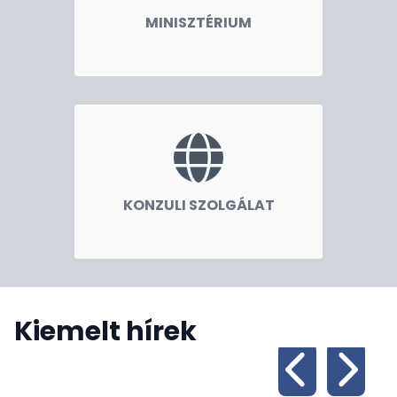
Büszkén osztom meg, hogy a tavalyi évben
MINISZTÉRIUM
egyetértési megállapodást írtunk alá Indonéziával,
amely által meghosszabbítottuk együttműködési
szándékunkat az indonéz diákok számára
Stipendium Hungaricum felsőoktatási ösztöndíjak
biztosítására. Emellett egy egyedülálló szakmai
gyakornoki program indult, amely bizonyítja
elkötelezettségünket a tehetséggondozás és a
szakmai fejlődés elősegítése iránt. 2023. novemberi
beszédében Sri Mulyani pénzügyminiszter asszony,
KONZULI SZOLGÁLAT
és az indonéz diplomáciai kapcsolatokat értékelő
2024-es beszédében Retno Marsudi külügyminiszter
asszony méltatta Indonézia Magyarországgal való
kölcsönösen gyümölcsöző kapcsolatait.
Magyarország 2024-ben is készen áll arra, hogy
hozzájáruljon Indonézia ambiciózus Arany 2045
Kiemelt hírek
Víziójához. Elkötelezettségünk tettekben is mérhető:
aktívan részt veszünk az indonéz munkavállalók
szakképzett munkaerő-képzésében. Indonézia új