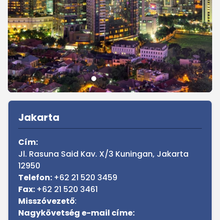
Sidebar
Jakarta
Cím:
Jl. Rasuna Said Kav. X/3 Kuningan, Jakarta
12950
Telefon:
+62 21 520 3459
Fax:
+62 21 520 3461
Misszóvezető
:
Nagykövetség e-mail címe: