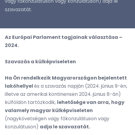
vagy főkonzulátuson vagy konzulátuson) adja le
szavazatát.
Az Európai Parlament tagjainak választása –
2024.
Szavazás a külképviseleten
Ha Ön rendelkezik Magyarországon bejelentett
lakóhellyel
és a szavazás napján (2024. június 9-én,
illetve az amerikai kontinensen 2024. június 8-án)
külföldön tartózkodik,
lehetősége van arra, hogy
valamely magyar külképviseleten
(nagykövetségen vagy főkonzulátuson vagy
konzulátuson)
adja le szavazatát.