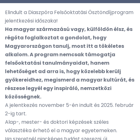
Elindult a Diaszpóra Felsőoktatási Ösztöndíjprogram
jelentkezési időszaka!
Ha magyar származású vagy, külföldön élsz, és
régóta foglalkoztat a gondolat, hogy
Magyarországon tanulj, most itt a tökéletes
alkalom. A program nemcsak támogatja
felsőoktatási tanulmányaidat, hanem
lehetőséget ad arra is, hogy közelebb kerülj
gyökereidhez, megismerd a magyar kultúrát, és
részese legyél egy inspiráló, nemzetközi
közösségnek.
A jelentkezés november 5-én indult és 2025. február
2-ig tart.
Alap-, mester- és doktori képzések széles
választéka érhető el a magyar egyetemeken.
Ha szeretnél piacképes tudást szerezni, új