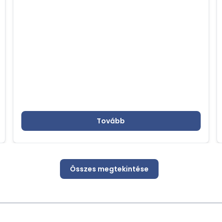
Tovább
Összes megtekintése