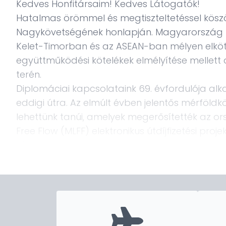
Kedves Honfitársaim! Kedves Látogatók!
Hatalmas örömmel és megtiszteltetéssel kös
Nagykövetségének honlapján. Magyarország 
Kelet-Timorban és az ASEAN-ban mélyen elköte
együttműködési kötelékek elmélyítése mellett a
terén.
Diplomáciai kapcsolataink 69. évfordulója a
eddigi útra. Az elmúlt évben jelentős mérfö
lehettünk tanúi, amelyek megerősítették az ors
Free Flow (MLFF) elektronikus útdíjfizetési proj
fázisába, döntő lépést jelent a technológiai m
elkötelezettségünkben.
Emellett az oktatás terén tett erőfeszítésein
októberben megrendezett
‘
Hungary Welcomes
Scholarship and
Career
Expo
’
oktatási esemény
alumnit és érdeklődő diákot vonzott, akik szív