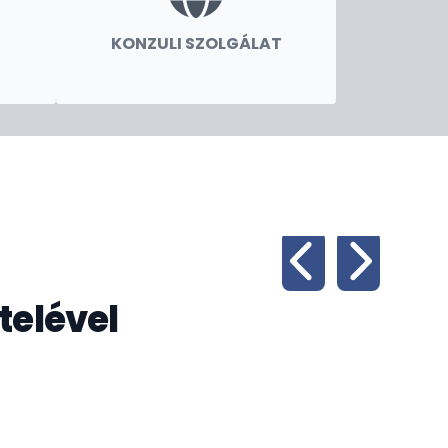
KONZULI SZOLGÁLAT
telével
Hu
2024.
nagyk
verse