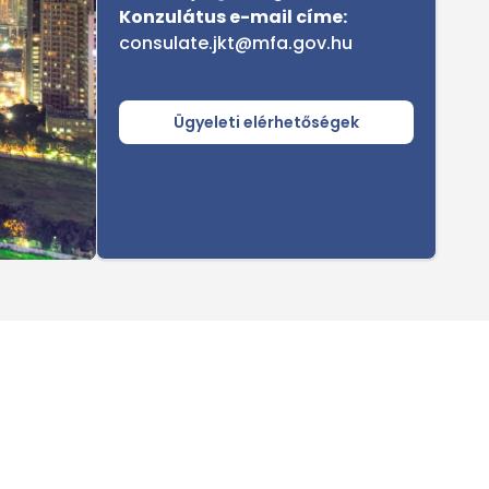
Konzulátus e-mail címe:
consulate.jkt@mfa.gov.hu
Ügyeleti elérhetőségek