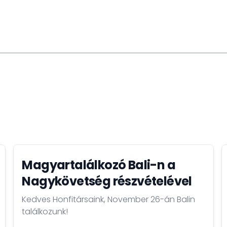
en. Indonézia új főváros építési ambícióihoz
ejlesztéseket olyan területeken, mint az
r az agrártechnológiák. Ezekkel az
nk, hogy hozzájáruljunk ahhoz, hogy Indonézia
rágzó nemzetté váljon, összhangban Joko Widodo
ek bőségesek, így arra kérlek mindenkit,
kézzelfogható sikertörténetekké alakítsuk, a
Magyartalálkozó Bali-n a
Nagykövetség részvételével
Kedves Honfitársaink, November 26-án Balin
találkozunk!