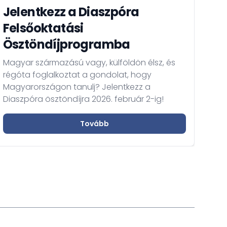
pály
Jelentkezz a Diaszpóra
Kuno
Col
Felsőoktatási
hel
Ösztöndíjprogramba
tört
eml
Magyar származású vagy, külföldön élsz, és
kult
régóta foglalkoztat a gondolat, hogy
tan
Magyarországon tanulj? Jelentkezz a
hatá
Diaszpóra ösztöndíjra 2026. február 2-ig!
Tovább