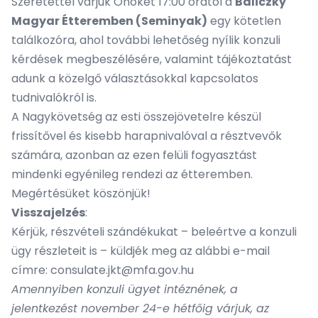
Szeretettel várjuk Önöket 17:00 órától a
Baliczky
Magyar Étteremben (Seminyak)
egy kötetlen
találkozóra, ahol további lehetőség nyílik konzuli
kérdések megbeszélésére, valamint tájékoztatást
adunk a közelgő választásokkal kapcsolatos
tudnivalókról is.
A Nagykövetség az esti összejövetelre készül
frissítővel és kisebb harapnivalóval a résztvevők
számára, azonban az ezen felüli fogyasztást
mindenki egyénileg rendezi az étteremben.
Megértésüket köszönjük!
Visszajelzés
:
Kérjük, részvételi szándékukat – beleértve a konzuli
ügy részleteit is – küldjék meg az alábbi e-mail
címre: consulate.jkt@mfa.gov.hu
Amennyiben konzuli ügyet intéznének, a
jelentkezést november 24-e hétfőig várjuk, az