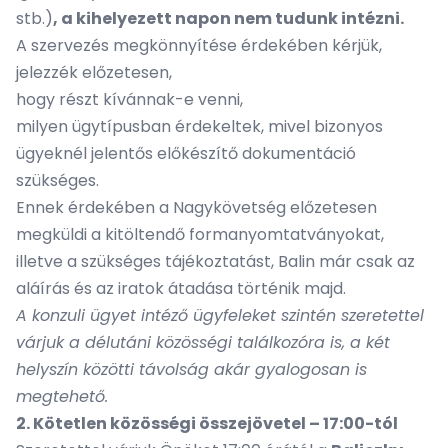
stb.)
, a kihelyezett napon nem tudunk intézni.
A szervezés megkönnyítése érdekében kérjük,
jelezzék előzetesen,
hogy részt kívánnak-e venni,
milyen ügytípusban érdekeltek, mivel bizonyos
ügyeknél jelentős előkészítő dokumentáció
szükséges.
Ennek érdekében a Nagykövetség előzetesen
megküldi a kitöltendő formanyomtatványokat,
illetve a szükséges tájékoztatást, Balin már csak az
aláírás és az iratok átadása történik majd.
A konzuli ügyet intéző ügyfeleket szintén szeretettel
várjuk a délutáni közösségi találkozóra is, a két
helyszín közötti távolság akár gyalogosan is
megtehető.
2. Kötetlen közösségi összejövetel – 17:00-tól