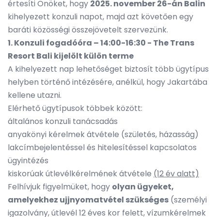
értesíti Önöket, hogy
2025. november 26-án Balin
kihelyezett konzuli napot, majd azt követően egy
baráti közösségi összejövetelt szervezünk.
1. Konzuli fogadóóra – 14:00-16:30 - The Trans
Resort Bali kijelölt külön terme
A kihelyezett nap lehetőséget biztosít több ügytípus
helyben történő intézésére, anélkül, hogy Jakartába
kellene utazni.
Elérhető ügytípusok többek között:
általános konzuli tanácsadás
anyakönyi kérelmek átvétele (születés, házasság)
lakcímbejelentéssel és hitelesítéssel kapcsolatos
ügyintézés
kiskorúak útlevélkérelmének átvétele
(12 év alatt)
Felhívjuk figyelmüket, hogy
olyan ügyeket,
amelyekhez ujjnyomatvétel szükséges
(személyi
igazolvány, útlevél 12 éves kor felett, vízumkérelmek