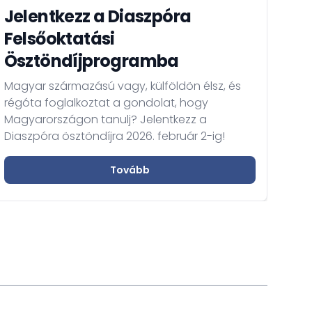
pály
Jelentkezz a Diaszpóra
Kuno
Col
Felsőoktatási
hel
Ösztöndíjprogramba
tört
eml
Magyar származású vagy, külföldön élsz, és
kult
régóta foglalkoztat a gondolat, hogy
tan
Magyarországon tanulj? Jelentkezz a
hatá
Diaszpóra ösztöndíjra 2026. február 2-ig!
Tovább