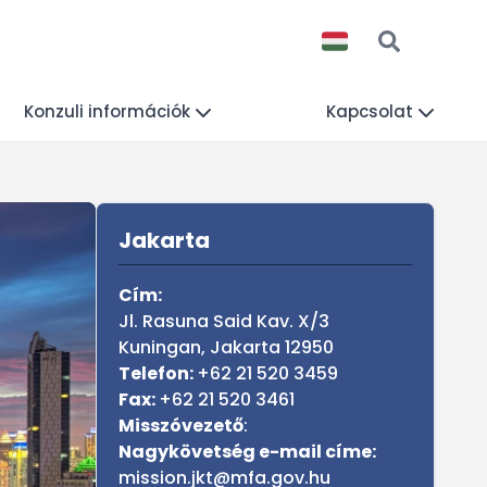
Konzuli információk
Kapcsolat
Sidebar
Jakarta
Cím:
Jl. Rasuna Said Kav. X/3
Kuningan, Jakarta 12950
Telefon:
+62 21 520 3459
Fax:
+62 21 520 3461
Misszóvezető
:
Nagykövetség e-mail címe:
mission.jkt@mfa.gov.hu