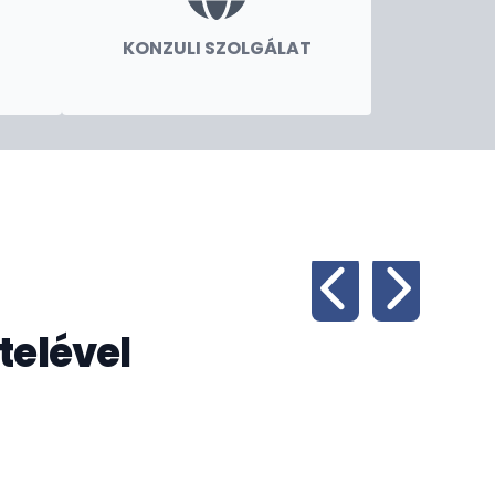
KONZULI SZOLGÁLAT
telével
Hu
2024.
nagyk
verse