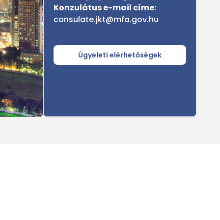
Konzulátus e-mail címe:
consulate.jkt@mfa.gov.hu
Ügyeleti elérhetőségek