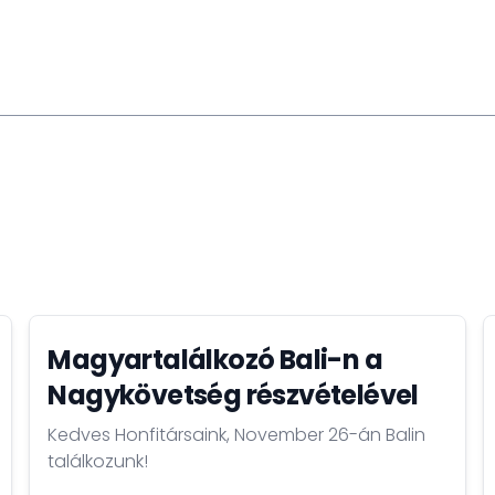
en. Indonézia új főváros építési ambícióihoz
ejlesztéseket olyan területeken, mint az
r az agrártechnológiák. Ezekkel az
nk, hogy hozzájáruljunk ahhoz, hogy Indonézia
rágzó nemzetté váljon, összhangban Joko Widodo
ek bőségesek, így arra kérlek mindenkit,
kézzelfogható sikertörténetekké alakítsuk, a
Magyartalálkozó Bali-n a
Nagykövetség részvételével
Kedves Honfitársaink, November 26-án Balin
találkozunk!