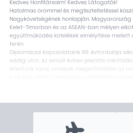
Kedves Honfitársaim! Kedves Látogatók!
Hatalmas örömmel és megtiszteltetéssel kös
Nagykövetségének honlapján. Magyarország 
Kelet-Timorban és az ASEAN-ban mélyen elköte
együttműködési kötelékek elmélyítése mellett a
terén.
Diplomáciai kapcsolataink 69. évfordulója a
eddigi útra. Az elmúlt évben jelentős mérfö
lehettünk tanúi, amelyek megerősítették az ors
Free Flow (MLFF) elektronikus útdíjfizetési proj
fázisába, döntő lépést jelent a technológiai m
elkötelezettségünkben.
Emellett az oktatás terén tett erőfeszítésein
októberben megrendezett
‘
Hungary Welcomes
Scholarship and
Career
Expo
’
oktatási esemény
alumnit és érdeklődő diákot vonzott, akik szív