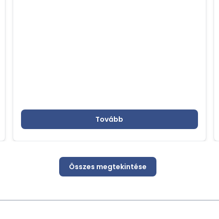
Tovább
Összes megtekintése