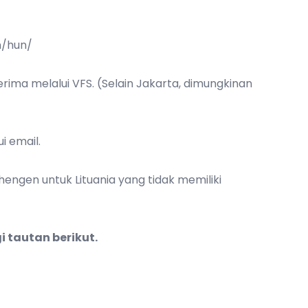
n/hun/
ima melalui VFS. (Selain Jakarta, dimungkinan
i email.
ngen untuk Lituania yang tidak memiliki
gi
tautan berikut
.