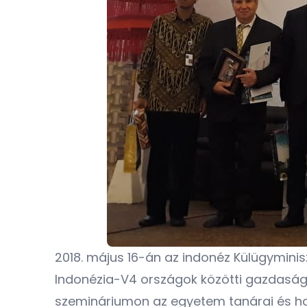
2018. május 16-án az indonéz Külügymini
Indonézia-V4 országok közötti gazdasági
szemináriumon az egyetem tanárai és hall