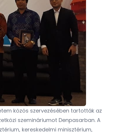
yetem közös szervezésében tartották az
mzetközi szemináriumot Denpasarban. A
ztérium, kereskedelmi minisztérium,