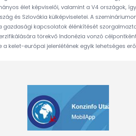
nyos élet képviselői, valamint a V4 országok, így
zág és Szlovákia külképviseletei. A szemináriumon
a gazdasági kapcsolatok élénkítését szorgalmazta,
erzifikálására törekvő Indonézia vonzó célpontként 
e a kelet-európai jelenlétének egyik lehetséges erő