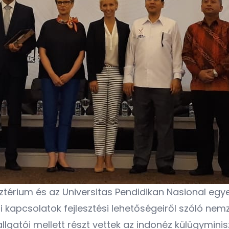
sztérium és az Universitas Pendidikan Nasional eg
 kapcsolatok fejlesztési lehetőségeiről szóló ne
gatói mellett részt vettek az indonéz külügyminis