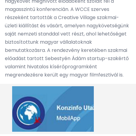
nagykövet meghívott előadóként szólalt fel a
magasszintű konferencián. A WCCE szerves
részeként tartották a Creative Village szakmai-
üzleti kiállítást és vásárt, amelyen nagykövetségünk
saját nemzeti standdal vett részt, ahol lehetőséget
biztosítottunk magyar vállalatoknak
bemutatkozásra. A rendezvény keretében szakmai
előadást tartott Sebestyén Ádám startup-szakértő
valamint hivatalos kísérőprogramként
megrendezésre került egy magyar filmfesztivál is.