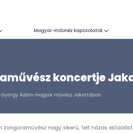
Magyar-Indonéz kapcsolatok
aművész koncertje Jak
ott György Ádám magyar művész Jakartában.
m zongoraművész nagy sikerű, telt házas előadást