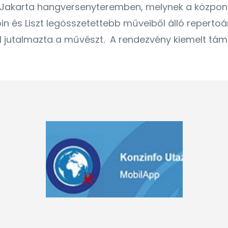
 Jakarta hangversenyteremben, melynek a közpon
n és Liszt legösszetettebb műveiből álló repertoá
l jutalmazta a művészt. A rendezvény kiemelt t